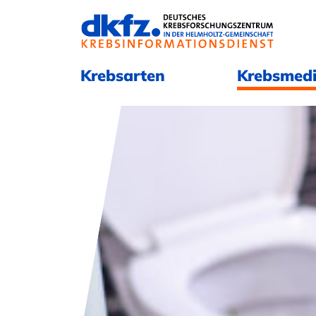
Navigation überspringen
Navigation überspringen
Krebsarten
Krebsmedi