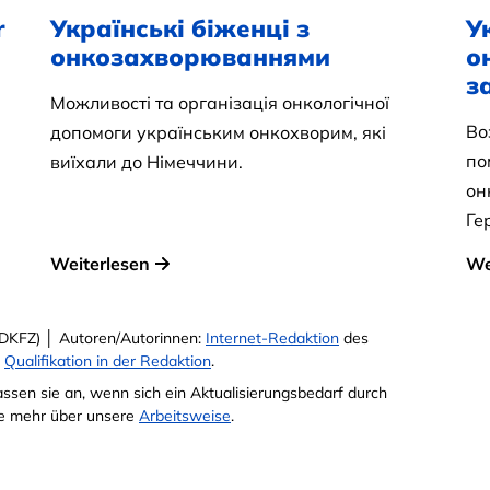
r
Українські біженці з
У
онкозахворюваннями
о
з
Можливості та організація онкологічної
Во
допомоги українським онкохворим, які
по
виїхали до Німеччини.
он
Ге
Weiterlesen
We
DKFZ) │ Autoren/Autorinnen:
Internet-Redaktion
des
e
Qualifikation in der Redaktion
.
passen sie an, wenn sich ein Aktualisierungsbedarf durch
Sie mehr über unsere
Arbeitsweise
.