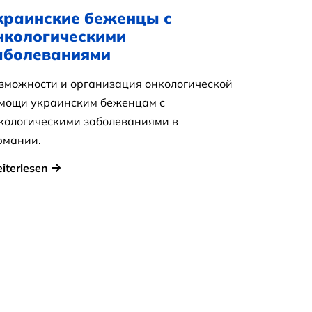
краинские беженцы с
нкологическими
аболеваниями
зможности и организация онкологической
мощи украинским беженцам с
кологическими заболеваниями в
рмании.
iterlesen