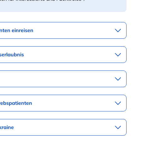
nten einreisen
serlaubnis
rebspatienten
kraine