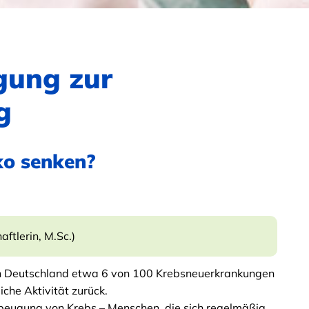
gung zur
g
ko senken?
ftlerin, M.Sc.)
in Deutschland etwa 6 von 100 Krebsneuerkrankungen
iche Aktivität zurück.
beugung von Krebs – Menschen, die sich regelmäßig