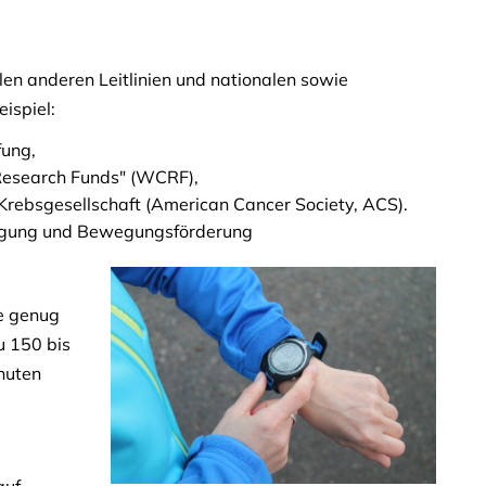
elen anderen Leitlinien und nationalen sowie
ispiel:
fung,
Research Funds" (WCRF),
Krebsgesellschaft (American Cancer Society, ACS).
wegung und Bewegungsförderung
ie genug
 150 bis
nuten