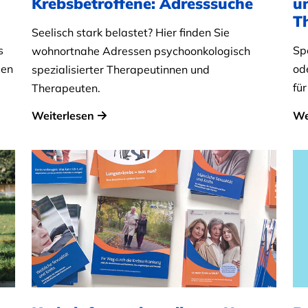
Krebsbetroffene: Adresssuche
u
T
Seelisch stark belastet? Hier finden Sie
s
Sp
wohnortnahe Adressen psychoonkologisch
len
ode
spezialisierter Therapeutinnen und
für
Therapeuten.
Weiterlesen
We