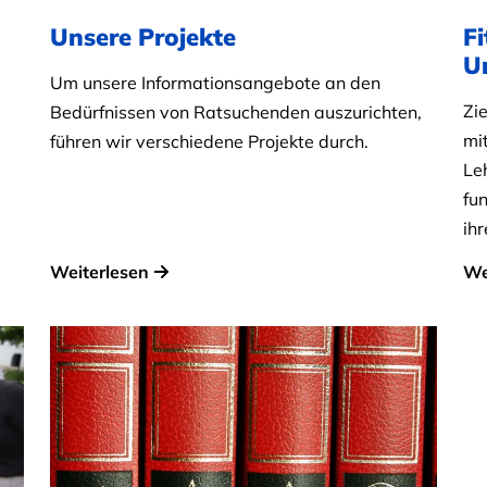
Unsere Projekte
Fi
U
Um unsere Informationsangebote an den
Zie
Bedürfnissen von Ratsuchenden auszurichten,
mi
führen wir verschiedene Projekte durch.
Le
fu
ih
Weiterlesen
We