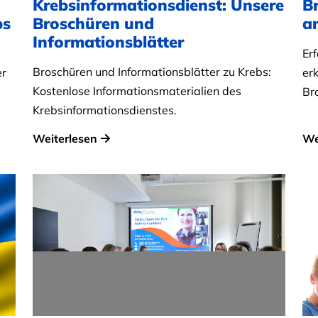
Krebsinformationsdienst: Unsere
B
bs
Broschüren und
a
Informationsblätter
Er
Broschüren und Informationsblätter zu Krebs:
er
er
Kostenlose Informationsmaterialien des
Br
Krebsinformationsdienstes.
Weiterlesen
We