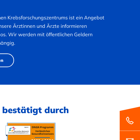
hen Krebsforschungszentrums ist ein Angebot
nsere Ärztinnen und Ärzte informieren
nlos. Wir werden mit öffentlichen Geldern
hängig.
en
 bestätigt durch