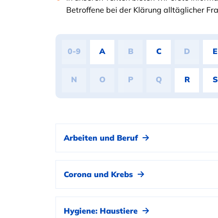
Betroffene bei der Klärung alltäglicher F
0-9
A
B
C
D
E
N
O
P
Q
R
S
Arbeiten und Beruf
Corona und Krebs
Hygiene: Haustiere