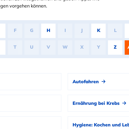
ragen vorgehen können.
F
G
H
I
J
K
L
T
U
V
W
X
Y
Z
Autofahren
Ernährung bei Krebs
Hygiene: Kochen und Le