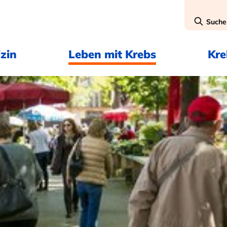
Suche
zin
Leben mit Krebs
Kr