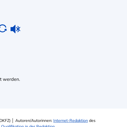
lt werden.
DKFZ) │ Autoren/Autorinnen:
Internet-Redaktion
des
e
Qualifikation in der Redaktion
.