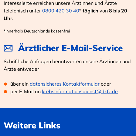
Interessierte erreichen unsere Ärztinnen und Ärzte
telefonisch unter
0800 420 30 40
*
täglich
von
8 bis 20
Uhr
.
*innerhalb Deutschlands kostenfrei
Ärztlicher E-Mail-Service
Schriftliche Anfragen beantworten unsere Ärztinnen und
Ärzte entweder
über ein
datensicheres Kontaktformular
oder
per E-Mail an
krebsinformationsdienst@dkfz.de
Weitere Links