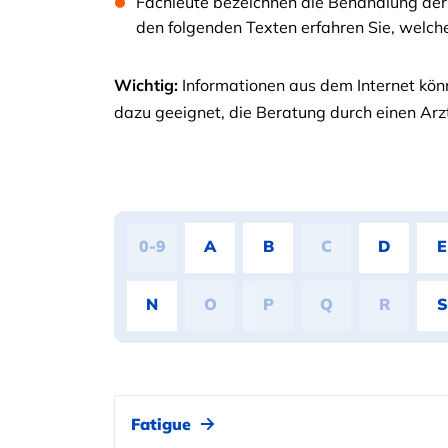
Fachleute bezeichnen die Behandlung der
den folgenden Texten erfahren Sie, welche
Wichtig:
Informationen aus dem Internet könn
dazu geeignet, die Beratung durch einen Arzt
0-9
A
B
C
D
E
N
O
P
Q
R
S
Fatigue