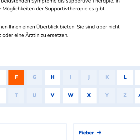
 belastenden Symptome als supportive Therapie. In
 Möglichkeiten der Supportivtherapie es gibt.
en Ihnen einen Überblick bieten. Sie sind aber nicht
 oder eine Ärztin zu ersetzen.
F
G
H
I
J
K
L
T
U
V
W
X
Y
Z
Fieber