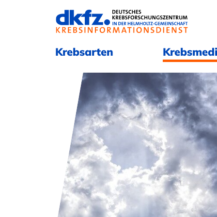
Navigation überspringen
Navigation überspringen
Krebsarten
Krebsmedi