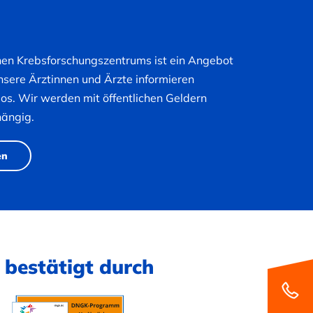
hen Krebsforschungszentrums ist ein Angebot
nsere Ärztinnen und Ärzte informieren
nlos. Wir werden mit öffentlichen Geldern
hängig.
en
 bestätigt durch