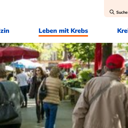
Suche
zin
Leben mit Krebs
Kr