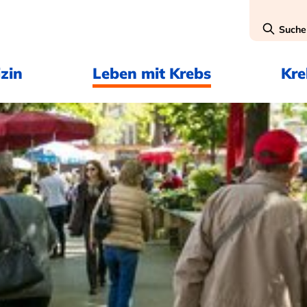
Suche
zin
Leben mit Krebs
Kr