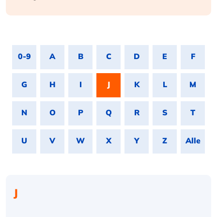
0-9
A
B
C
D
E
F
G
H
I
J
K
L
M
N
O
P
Q
R
S
T
U
V
W
X
Y
Z
Alle
J