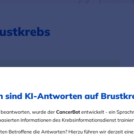
rustkrebs
hem Brustkrebs ein wichtiger Teil ihrer Behandlung.
ge Abnahme der Brust, notwendig ist oder die Brust
ch sind KI-Antworten auf Brustk
edenen Faktoren ab.
nn die Brust nachgebildet werden? Und mit welchen
 beantworten, wurde der
CancerBot
entwickelt - ein Sprach
Patientinnen rechnen? Einen Überblick bekommen Sie
asierten Informationen des Krebsinformationsdienst trainie
en Betroffene die Antworten? Hierzu führen wir derzeit ein