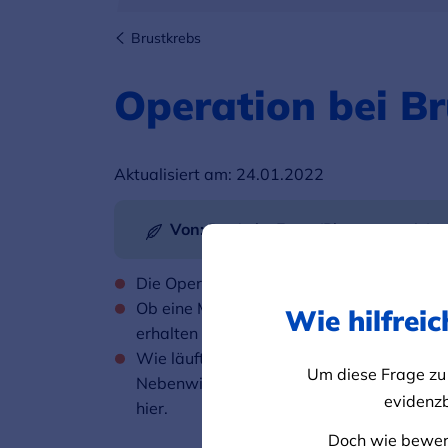
Brustkrebs
Operation bei B
Aktualisiert am:
24.01.2022
Von:
Dr. Anke Ernst (Pharmazeutin)
Die Operation ist für Patientinnen mit frü
Ob eine Mastektomie, also die vollständi
Wie hilfrei
erhalten werden kann, hängt von verschi
Wie läuft eine Brustkrebs-OP ab? Wie ka
Um diese Frage zu
Nebenwirkungen oder Spätfolgen müssen 
evidenzb
hier.
Doch wie bewert