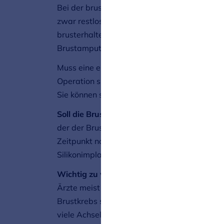
Bei der brusterhaltenden Operation entferne
zwar restlos, versuchen dabei aber möglichs
brusterhaltende Therapie ist mit einer ansc
Brustamputation.
Muss eine erkrankte Brust vollständig entfer
Operation sichtlich kleiner als die gesunde,
Sie können sich aber auch ganz bewusst ge
Soll die Brust wieder aufgebaut werden?
Dan
der der Brustkrebs entfernt wird. Ein Wiede
Zeitpunkt noch möglich. Um die Brust nachzu
Silikonimplantaten oder körpereigenem Gew
Wichtig zu wissen:
Während der Operation, d
Ärzte meist auch den Achselbereich. Dort en
Brustkrebs sich dorthin ausgebreitet hat. Die
viele Achsellymphknoten entnommen werden,