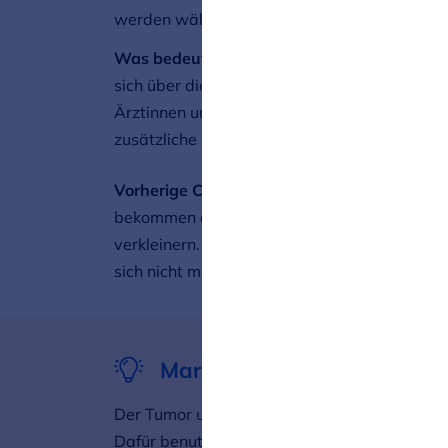
werden während der OP in der Regel direk
Was bedeuten befallene Lymphknoten bei B
sich über die Gewebsflüssigkeit im Körper aus
Ärztinnen und Ärzte empfehlen Patientinnen i
zusätzliche Behandlung – wie etwa eine Bes
Vorherige Chemotherapie:
Immer mehr Brustk
bekommen diese noch vor der Operation. Dies
verkleinern. Bei manchen Frauen wird der Tu
sich nicht mehr tasten oder erkennen lässt. 
Markierung
Der Tumor und/oder befallene Lymphknoten 
Dafür benutzen Ärzte Drahthäkchen oder Tita