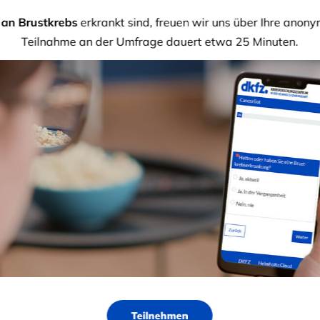
en Ihnen einen Überblick bieten. Sie sind aber nicht
 an
Brustkrebs
erkrankt sind, freuen wir uns über Ihre anon
 oder eine Ärztin zu ersetzen.
Teilnahme an der Umfrage dauert etwa 25 Minuten.
tiges in Kürze
urch eine Operation zu entfernen, ist die Basis der
lich begrenztem Brustkrebs. Dafür gibt es 2
ets mit einer Nachbestrahlung einhergeht, und
, bei der die komplette Brustdrüse abgenommen
ernt wird, hängt davon ab, wie groß der Tumor ist und
aber auch von den Wünschen der Patientin.
Teilnehmen