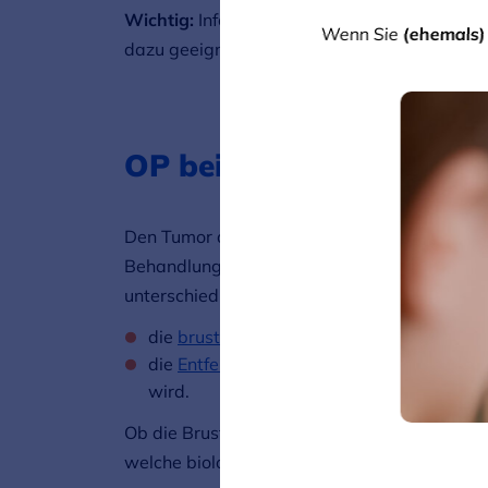
Wichtig:
Informationen aus dem Internet könn
Wenn Sie
(ehemals)
dazu geeignet, die Beratung durch einen Arzt
OP bei Brustkrebs: Wich
Den Tumor der erkrankten Brust vollständig d
Behandlung für fast alle Patientinnen mit ört
unterschiedliche Operationsmethoden:
die
brusterhaltende Operation
, die st
die
Entfernung der Brust (Mastektomie)
wird.
Ob die Brust erhalten werden kann oder entf
welche biologischen Eigenschaften er hat – 