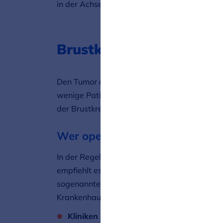
in der Achsel befallen sind.
Brustkrebs-Operation: 
Den Tumor operativ zu entfernen ist ein wic
wenige Patientinnen werden nicht operiert:
der Brustkrebs schon zum Zeitpunkt der Di
Wer operiert Brustkrebs?
In der Regel sind Frauenärztinnen und Frauenä
empfiehlt es sich für Patientinnen, sich für di
sogenanntes zertifiziertes Brustzentrum – od
Krankenhauses zu wenden.
Kliniken und Krankenhäuser finden:
Wie S