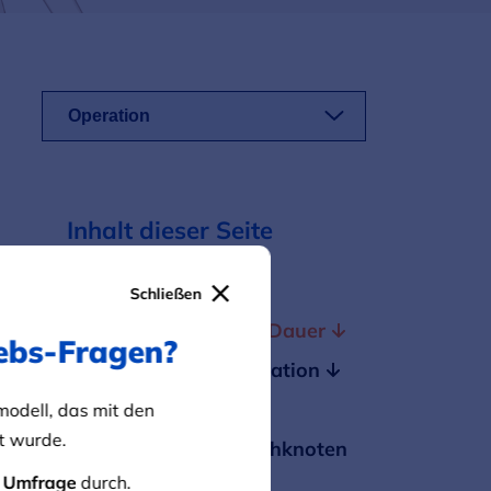
Operation
Inhalt dieser Seite
Wichtiges in Kürze
Schließen
Planung, Ablauf und Dauer
rebs-Fragen?
Brusterhaltende Operation
Mastektomie
modell, das mit den
rt wurde.
Entfernung von Lymphknoten
e
Umfrage
durch.