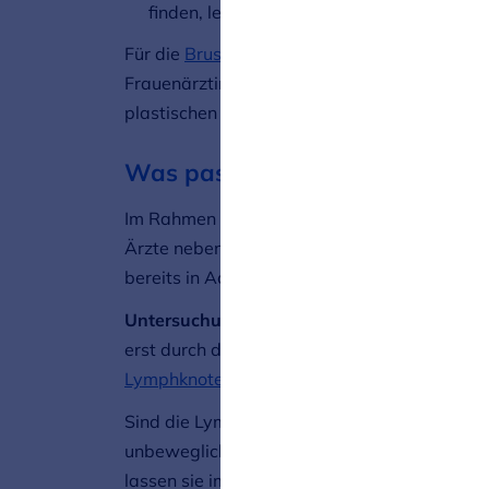
finden, lesen Sie unter
Behandlung bei Br
Für die
Brustrekonstruktion
, den Wiederau
Frauenärztinnen und Frauenärzte mit entspr
plastischen oder rekonstruktiv-ästhetischen
Was passiert vor der Operation
Im Rahmen der Brustkrebsdiagnostik – also 
Ärzte neben dem Tumor auch die Lymphknoten
bereits in Achsellymphknoten ausgebreitet ha
Untersuchung der Achsellymphknoten:
Sind
erst durch die Operation genauer untersucht
Lymphknoten
.
Sind die Lymphknoten beim Abtasten oder im U
unbeweglich? Dann entnehmen die Mediziner
lassen sie im Labor auf Krebszellen untersu