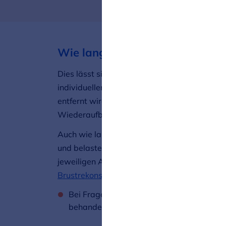
Wie lange dauert die Operation
Dies lässt sich nicht pauschal beantworten.
individuellen Eingriff bei der Patientin ab –
entfernt wird und wie viele Lymphknoten ent
Wiederaufbau die Operation verlängern.
Auch wie lange eine Patientin im Krankenha
und belastend die Operation und eventuell d
jeweiligen Abschnitten zur
brusterhaltenden
Brustrekonstruktion
.
Bei Fragen zu Ihrer individuellen Situatio
behandelnden Ärztinnen und Ärzte.