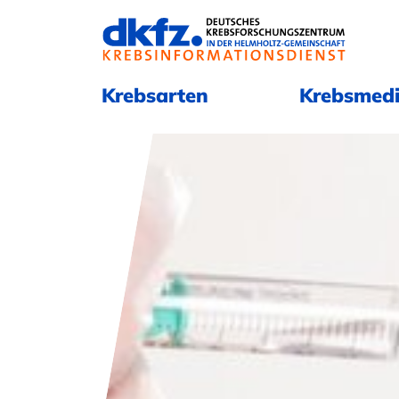
Navigation überspringen
Navigation überspringen
Krebsarten
Krebsmedi