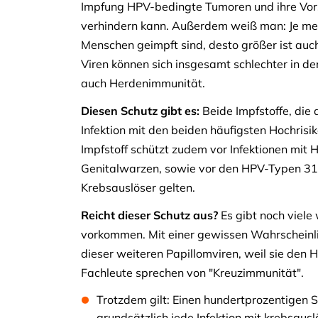
Impfung HPV-bedingte Tumoren und ihre Vor
verhindern kann. Außerdem weiß man: Je me
Menschen geimpft sind, desto größer ist auch
Viren können sich insgesamt schlechter in d
auch Herdenimmunität.
Diesen Schutz gibt es:
Beide Impfstoffe, die 
Infektion mit den beiden häufigsten Hochri
Impfstoff schützt zudem vor Infektionen mit
Genitalwarzen, sowie vor den HPV-Typen 31, 
Krebsauslöser gelten.
Reicht dieser Schutz aus?
Es gibt noch viele
vorkommen. Mit einer gewissen Wahrscheinlic
dieser weiteren Papillomviren, weil sie den 
Fachleute sprechen von "Kreuzimmunität".
Trotzdem gilt: Einen hundertprozentigen S
grundsätzlich jede Infektion mit krebsau