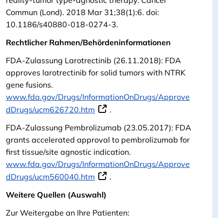
reality-tumor type-agnostic therapy. Cancer
Commun (Lond). 2018 Mar 31;38(1):6. doi:
10.1186/s40880-018-0274-3.
Rechtlicher Rahmen/Behördeninformationen
FDA-Zulassung Larotrectinib (26.11.2018): FDA
approves larotrectinib for solid tumors with NTRK
gene fusions.
www.fda.gov/Drugs/InformationOnDrugs/Approve
dDrugs/ucm626720.htm
.
FDA-Zulassung Pembrolizumab (23.05.2017): FDA
grants accelerated approval to pembrolizumab for
first tissue/site agnostic indication.
www.fda.gov/Drugs/InformationOnDrugs/Approve
dDrugs/ucm560040.htm
.
Weitere Quellen (Auswahl)
Zur Weitergabe an Ihre Patienten: