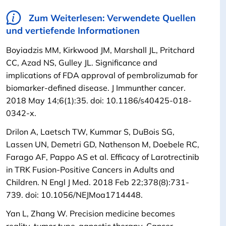
Zum Weiterlesen: Verwendete Quellen
und vertiefende Informationen
Boyiadzis MM, Kirkwood JM, Marshall JL, Pritchard
CC, Azad NS, Gulley JL. Significance and
implications of FDA approval of pembrolizumab for
biomarker-defined disease. J Immunther cancer.
2018 May 14;6(1):35. doi: 10.1186/s40425-018-
0342-x.
Drilon A, Laetsch TW, Kummar S, DuBois SG,
Lassen UN, Demetri GD, Nathenson M, Doebele RC,
Farago AF, Pappo AS et al. Efficacy of Larotrectinib
in TRK Fusion-Positive Cancers in Adults and
Children. N Engl J Med. 2018 Feb 22;378(8):731-
739. doi: 10.1056/NEJMoa1714448.
Yan L, Zhang W. Precision medicine becomes