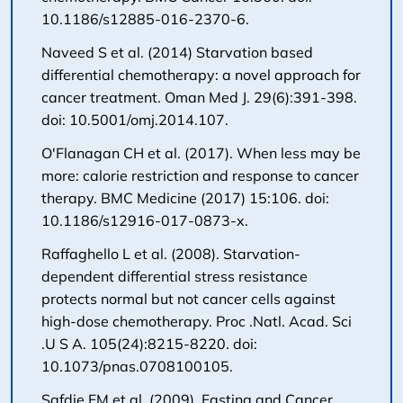
10.1186/s12885-016-2370-6.
Naveed S et al. (2014) Starvation based
differential chemotherapy: a novel approach for
cancer treatment. Oman Med J. 29(6):391-398.
doi: 10.5001/omj.2014.107.
O'Flanagan CH et al. (2017). When less may be
more: calorie restriction and response to cancer
therapy. BMC Medicine (2017) 15:106. doi:
10.1186/s12916-017-0873-x.
Raffaghello L et al. (2008). Starvation‐
dependent differential stress resistance
protects normal but not cancer cells against
high‐dose chemotherapy. Proc .Natl. Acad. Sci
.U S A. 105(24):8215‐8220. doi:
10.1073/pnas.0708100105.
Safdie FM et al. (2009). Fasting and Cancer