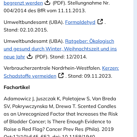
begrenzt werden
(PDF). Stellungnahme Nr.
004/2014 des BfR vom 11.11.2013.
Umweltbundesamt (UBA).
Formaldehyd
.
Stand: 02.10.2015.
Umweltbundesamt (UBA).
Ratgeber: Ökologisch
und gesund durch Winter, Weihnachtszeit und ins
neue Jahr
(PDF). Stand: 12/2014.
Verbraucherzentrale Nordrhein-Westfalen.
Kerzen:
Schadstoffe vermeiden
. Stand: 09.11.2023.
Fachartikel
Adamowicz J, Juszczak K, Poletajew S, Van Breda
SV, Pokrywczynska M, Drewa T. Scented Candles
as an Unrecognized Factor that Increases the Risk
of Bladder Cancer; Is There Enough Evidence to
Raise a Red Flag? Cancer Prev Res (Phila). 2019
Oct;12(10):645-652. doi: 10.1158/1940-