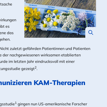
atsache
wirkungen
bt es
fene das
gehen.
Nicht zuletzt gefährden Patientinnen und Patienten
lle der nachgewiesenen wirksamen etablierten
de im letzten Jahr eindrucksvoll mit einer
2
ungsstudie gezeigt
.
munizieren KAM-Therapien
1
ngsstudie
gingen nun US-amerikanische Forscher