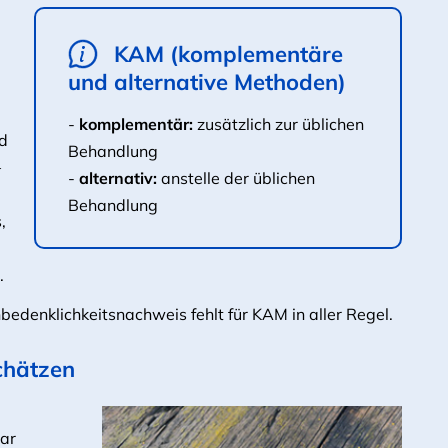
KAM (komplementäre
und alternative Methoden)
-
komplementär:
zusätzlich zur üblichen
nd
Behandlung
–
-
alternativ:
anstelle der üblichen
Behandlung
,
.
edenklichkeitsnachweis fehlt für KAM in aller Regel.
chätzen
war