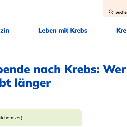
Suche
zin
Leben mit Krebs
Kr
bende nach Krebs: Wer
ebt länger
alchemiker)