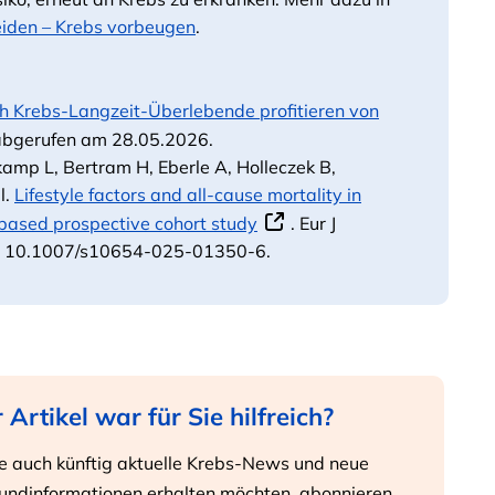
iden – Krebs vorbeugen
.
h Krebs-Langzeit-Überlebende profitieren von
abgerufen am 28.05.2026.
mp L, Bertram H, Eberle A, Holleczek B,
l.
Lifestyle factors and all-cause mortality in
-based prospective cohort study
. Eur J
oi: 10.1007/s10654-025-01350-6.
 Artikel war für Sie hilfreich?
 auch künftig aktuelle Krebs-News und neue
undinformationen erhalten möchten, abonnieren