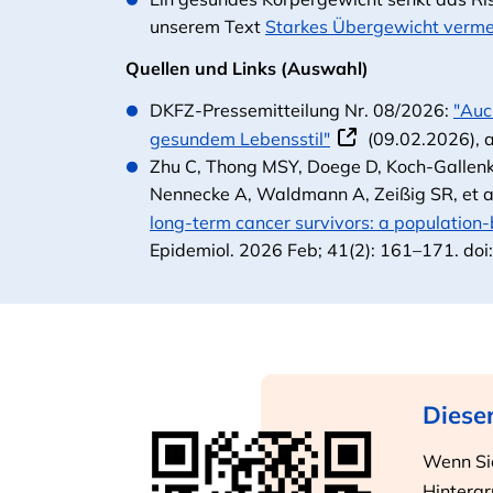
unserem Text
Starkes Übergewicht verme
Quellen und Links (Auswahl)
DKFZ-Pressemitteilung Nr. 08/2026:
"Auc
gesundem Lebensstil"
(09.02.2026), 
Zhu C, Thong MSY, Doege D, Koch-Gallenka
Nennecke A, Waldmann A, Zeißig SR, et a
long-term cancer survivors: a population
Epidemiol. 2026 Feb; 41(2): 161–171. d
Dieser
Wenn Sie
Hintergr