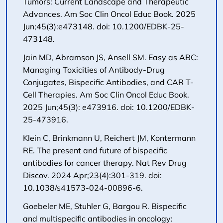
Tumors: Current Landscape and Therapeutic
Advances. Am Soc Clin Oncol Educ Book. 2025
Jun;45(3):e473148. doi: 10.1200/EDBK-25-
473148.
Jain MD, Abramson JS, Ansell SM. Easy as ABC:
Managing Toxicities of Antibody-Drug
Conjugates, Bispecific Antibodies, and CAR T-
Cell Therapies. Am Soc Clin Oncol Educ Book.
2025 Jun;45(3): e473916. doi: 10.1200/EDBK-
25-473916.
Klein C, Brinkmann U, Reichert JM, Kontermann
RE. The present and future of bispecific
antibodies for cancer therapy. Nat Rev Drug
Discov. 2024 Apr;23(4):301-319. doi:
10.1038/s41573-024-00896-6.
Goebeler ME, Stuhler G, Bargou R. Bispecific
and multispecific antibodies in oncology: