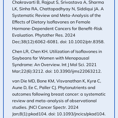
Chakravarti B, Rajput S, Srivastava A, Sharma
LK, Sinha RA, Chattopadhyay N, Siddiqui JA. A
Systematic Review and Meta-Analysis of the
Effects of Dietary Isoflavones on Female
Hormone-Dependent Cancers for Benefit-Risk
Evaluation. Phytother Res. 2024
Dec;38(12):6062-6081. doi: 10.1002/ptr.8358.
Chen LR, Chen KH. Utilization of Isoflavones in
Soybeans for Women with Menopausal
Syndrome: An Overview. Int J Mol Sci. 2021
Mar;22(6):3212. doi: 10.3390/ijms22063212.
van Die MD, Bone KM, Visvanathan K, Kyrø C,
Aune D, Ee C, Paller CJ. Phytonutrients and
outcomes following breast cancer: a systematic
review and meta-analysis of observational
studies. JNCI Cancer Spectr. 2024
Jan;8(1):pkad104. doi: 10.1093/jncics/pkad104.