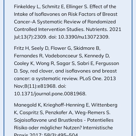
Finkeldey L, Schmitz E, Ellinger S. Effect of the
Intake of Isoflavones on Risk Factors of Breast
Cancer-A Systematic Review of Randomized
Controlled Intervention Studies. Nutrients. 2021
Jul;13(7):2309. doi: 10.3390/nu13072309.
Fritz H, Seely D, Flower G, Skidmore B,
Fernandes R, Vadeboncoeur S, Kennedy D,
Cooley K, Wong R, Sagar S, Sabri E, Fergusson
D. Soy, red clover, and isoflavones and breast
cancer: a systematic review. PLoS One. 2013
Nov;8(11):e81968. doi:
10.1371/journal.pone.0081968.
Manegold K, Krieghoff-Henning E, Wittenberg
K, Caspritz S, Penzkofer A, Weg-Remers S.
Sojaisoflavone und Brustkrebs - Potentielles
Risiko oder möglicher Nutzen? Internistische
Praxis 2017; 58(3):495–504.