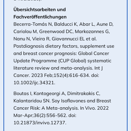
Übersichtsarbeiten und
Fachveröffentlichungen
Becerra-Tomás N, Balducci K, Abar L, Aune D,
Cariolou M, Greenwood DC, Markozannes G,
Nanu N, Vieira R, Giovannucci EL et al.
Postdiagnosis dietary factors, supplement use
and breast cancer prognosis: Global Cancer
Update Programme (CUP Global) systematic
literature review and meta-analysis. Int J
Cancer. 2023 Feb;152(4):616-634. doi:
10.1002/ijc.34321.
Boutas I, Kontogeorgi A, Dimitrakakis C,
Kalantaridou SN. Soy Isoflavones and Breast
Cancer Risk: A Meta-analysis. In Vivo. 2022
Mar-Apr;36(2):556-562. doi:
10.21873/invivo.12737.